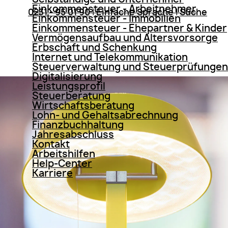
Einkommensteuer - Arbeitnehmer
0231 - 95 01 90
|
Einfache Sprache
|
Suche
Einkommensteuer - Immobilien
Einkommensteuer - Ehepartner & Kinder
Vermögensaufbau und Altersvorsorge
Erbschaft und Schenkung
Internet und Telekommunikation
Steuerverwaltung und Steuerprüfungen
Digitalisierung
Leistungsprofil
Steuerberatung
Wirtschaftsberatung
Lohn- und Gehaltsabrechnung
Finanzbuchhaltung
Jahresabschluss
Kontakt
Arbeitshilfen
Help-Center
Karriere