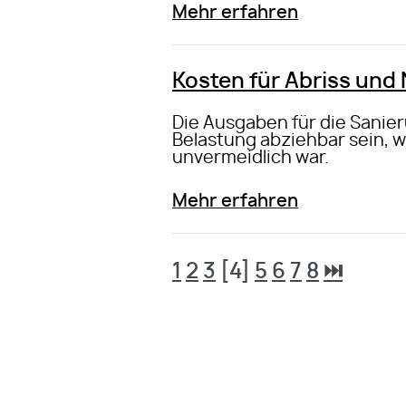
Mehr erfahren
Kosten für Abriss und
Die Ausgaben für die Sanie
Belastung abziehbar sein, w
unvermeidlich war.
Mehr erfahren
1
2
3
[4]
5
6
7
8
⏭