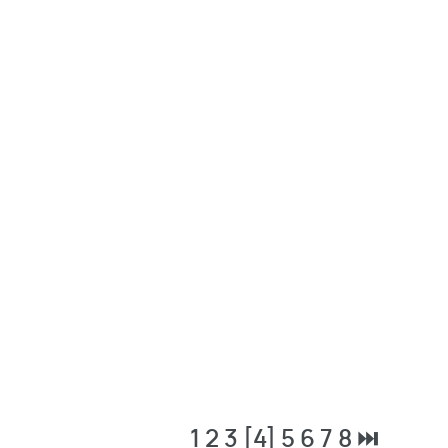
1
2
3
[4]
5
6
7
8
⏭